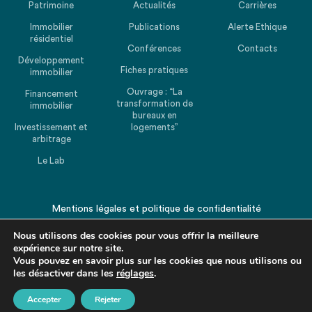
Patrimoine
Actualités
Carrières
Immobilier
Publications
Alerte Ethique
résidentiel
Conférences
Contacts
Développement
Fiches pratiques
immobilier
Ouvrage : “La
Financement
transformation de
immobilier
bureaux en
Investissement et
logements”
arbitrage
Le Lab
Mentions légales
et
politique de confidentialité
© 2026 CHEUVREUX. Tous droits réservés.
Nous utilisons des cookies pour vous offrir la meilleure
expérience sur notre site.
Vous pouvez en savoir plus sur les cookies que nous utilisons ou
les désactiver dans les
réglages
.
Accepter
Rejeter
Revenir en haut de la page