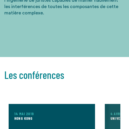
l’ingénierie de juristes capables de manier habilement
les interférences de toutes les composantes de cette
matière complexe.
Les conférences
14 MAI 2019
4 AVRIL 20
HONG KONG
UNIVERSIT