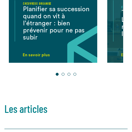
CHEUVREUX ORGANISE
CHEUVR
Planifier sa succession
Tab
quand on vit à
L’é
l’étranger : bien
nou
prévenir pour ne pas
la f
subir
En savoir plus
En sa
Les articles