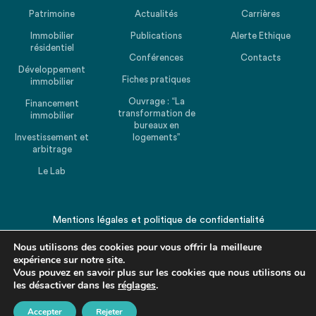
Patrimoine
Actualités
Carrières
Immobilier
Publications
Alerte Ethique
résidentiel
Conférences
Contacts
Développement
Fiches pratiques
immobilier
Ouvrage : “La
Financement
transformation de
immobilier
bureaux en
Investissement et
logements”
arbitrage
Le Lab
Mentions légales
et
politique de confidentialité
© 2026 CHEUVREUX. Tous droits réservés.
Nous utilisons des cookies pour vous offrir la meilleure
expérience sur notre site.
Vous pouvez en savoir plus sur les cookies que nous utilisons ou
les désactiver dans les
réglages
.
Accepter
Rejeter