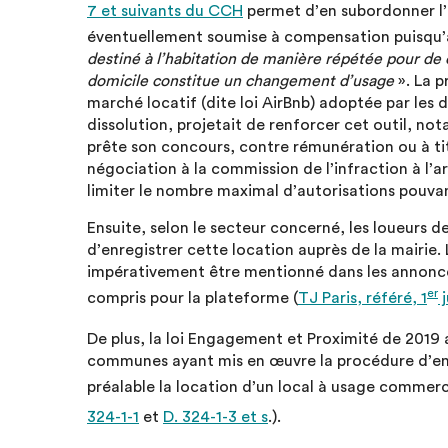
7 et suivants du CCH
permet d’en subordonner l’i
éventuellement soumise à compensation puisqu’a
destiné à l’habitation de manière répétée pour de c
domicile constitue un changement d’usage
». La 
marché locatif (dite loi AirBnb) adoptée par les
dissolution, projetait de renforcer cet outil, n
prête son concours, contre rémunération ou à tit
négociation à la commission de l’infraction à l’
limiter le nombre maximal d’autorisations pouva
Ensuite, selon le secteur concerné, les loueurs 
d’enregistrer cette location auprès de la mairie
impérativement être mentionné dans les annonces
er
compris pour la plateforme (
TJ Paris, référé, 1
j
De plus, la loi Engagement et Proximité de 2019
communes ayant mis en œuvre la procédure d’enr
préalable la location d’un local à usage commer
324-1-1
et
D. 324-1-3 et s
.).