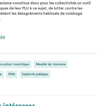
nisme constitue donc pour les collectivités un outil
ues de leur PLU à ce sujet, de lutter contre les
édant les désagréments habituels de voisinage
.
354
ocation touristique
Meublé de tourisme
me
RNU
Salubrité publique
s intéresser