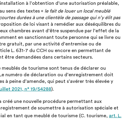
nstallation à l’obtention d’une autorisation préalable,
u sens des textes «
le fait de louer un local meublé
ourtes durées à une clientèle de passage qui n’y élit pas
proposition de loi visant à remédier aux déséquilibres du
 deux chambres avant d’être suspendue par l’effet de la
otamment en sanctionnant toute personne qui se livre ou
re gratuit, par une activité d’entremise ou de
article L. 631-7 du CCH ou encore en permettant de
nt être demandées dans certains secteurs.
de meublés de tourisme sont tenus de déclarer ou
. Le numéro de déclaration ou d’enregistrement doit
 à peine d’amende, qui peut s’avérer très élevée y
uillet 2021, n° 19/54288
).
 a créé une nouvelle procédure permettant aux
egistrement de soumettre à autorisation spéciale et
cial en tant que meublé de tourisme (C. tourisme,
art. L.