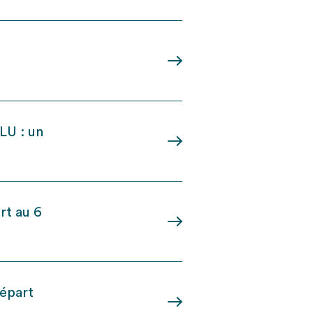
LU : un
rt au 6
départ