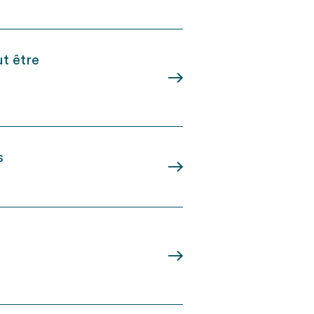
ut être
s