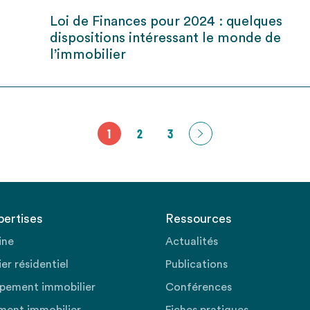
Loi de Finances pour 2024 : quelques
dispositions intéressant le monde de
l’immobilier
1
2
3
pertises
Ressources
ine
Actualités
er résidentiel
Publications
pement immobilier
Conférences