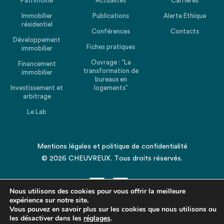
Patrimoine
Actualités
Carrières
Immobilier
Publications
Alerte Ethique
résidentiel
Conférences
Contacts
Développement
Fiches pratiques
immobilier
Ouvrage : “La
Financement
transformation de
immobilier
bureaux en
Investissement et
logements”
arbitrage
Le Lab
Mentions légales
et
politique de confidentialité
© 2026 CHEUVREUX. Tous droits réservés.
Nous utilisons des cookies pour vous offrir la meilleure
expérience sur notre site.
Vous pouvez en savoir plus sur les cookies que nous utilisons ou
les désactiver dans les
Revenir en haut de la page
réglages
.