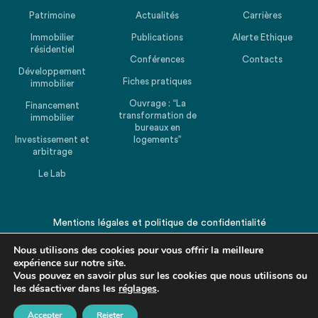
Patrimoine
Actualités
Carrières
Immobilier
Publications
Alerte Ethique
résidentiel
Conférences
Contacts
Développement
Fiches pratiques
immobilier
Ouvrage : “La
Financement
transformation de
immobilier
bureaux en
Investissement et
logements”
arbitrage
Le Lab
Mentions légales
et
politique de confidentialité
© 2026 CHEUVREUX. Tous droits réservés.
Nous utilisons des cookies pour vous offrir la meilleure
expérience sur notre site.
Vous pouvez en savoir plus sur les cookies que nous utilisons ou
les désactiver dans les
réglages
.
Accepter
Rejeter