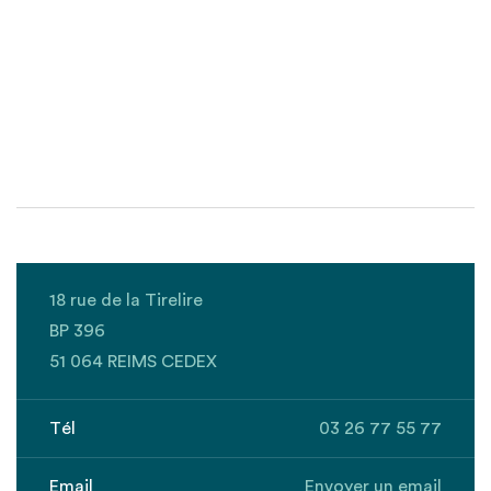
18 rue de la Tirelire
BP 396
51 064 REIMS CEDEX
Tél
03 26 77 55 77
Email
Envoyer un email