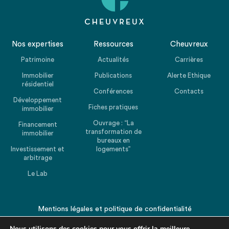
Nos expertises
Ressources
Cheuvreux
Patrimoine
Actualités
Carrières
Immobilier
Publications
Alerte Ethique
résidentiel
Conférences
Contacts
Développement
Fiches pratiques
immobilier
Ouvrage : “La
Financement
transformation de
immobilier
bureaux en
Investissement et
logements”
arbitrage
Le Lab
Mentions légales
et
politique de confidentialité
© 2026 CHEUVREUX. Tous droits réservés.
Nous utilisons des cookies pour vous offrir la meilleure