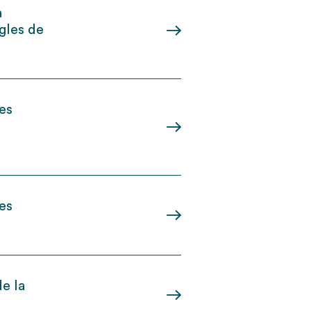
à
ègles de
es
es
e la