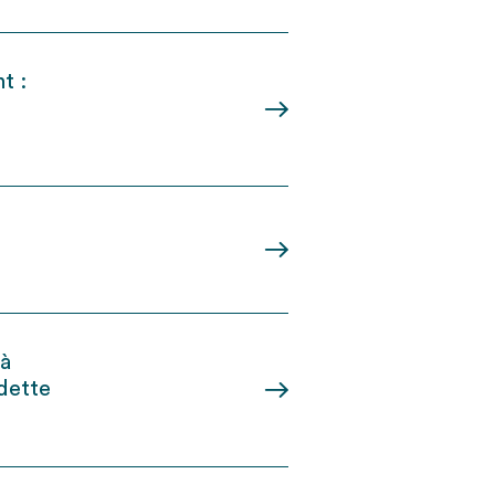
t :
 à
 dette