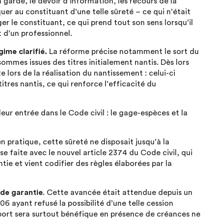
n garde, le devoir d’information, les recours de la
uer au constituant d’une telle sûreté – ce qui n’était
ger le constituant, ce qui prend tout son sens lorsqu’il
t d’un professionnel.
gime clarifié.
La réforme précise notamment le sort du
 sommes issues des titres initialement nantis. Dès lors
 lors de la réalisation du nantissement : celui-ci
titres nantis, ce qui renforce l’efficacité du
leur entrée dans le Code civil : le gage-espèces et la
n pratique, cette sûreté ne disposait jusqu’à la
se faite avec le nouvel article 2374 du Code civil, qui
ntie et vient codifier des règles élaborées par la
 de garantie
. Cette avancée était attendue depuis un
 ayant refusé la possibilité d’une telle cession
pport sera surtout bénéfique en présence de créances ne