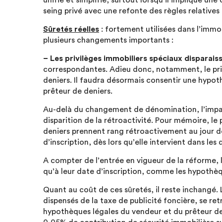
unifié et simplifié, surtout lorsqu’il implique u
seing privé avec une refonte des règles relative
Sûretés réelles
: fortement utilisées dans l’immob
plusieurs changements importants :
– Les privilèges immobiliers spéciaux disparais
correspondantes. Adieu donc, notamment, le priv
deniers. Il faudra désormais consentir une hypo
prêteur de deniers.
Au-delà du changement de dénomination, l’impac
disparition de la rétroactivité. Pour mémoire, le
deniers prennent rang rétroactivement au jour de
d’inscription, dès lors qu’elle intervient dans les
A compter de l’entrée en vigueur de la réforme,
qu’à leur date d’inscription, comme les hypothèq
Quant au coût de ces sûretés, il reste inchangé. L
dispensés de la taxe de publicité foncière, se re
hypothèques légales du vendeur et du prêteur d