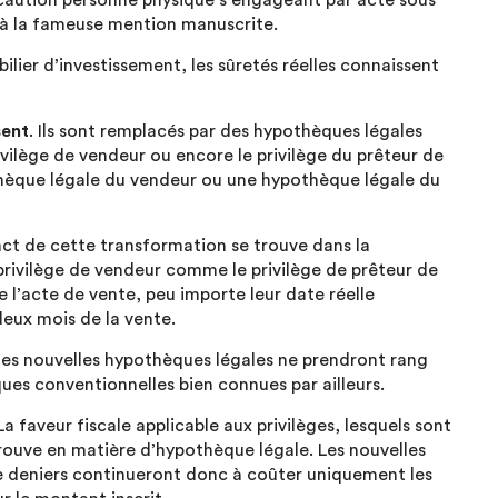
ne caution personne physique s’engageant par acte sous
s à la fameuse mention manuscrite.
ilier d’investissement, les sûretés réelles connaissent
sent
. Ils sont remplacés par des hypothèques légales
ilège de vendeur ou encore le privilège du prêteur de
thèque légale du vendeur ou une hypothèque légale du
t de cette transformation se trouve dans la
 privilège de vendeur comme le privilège de prêteur de
 l’acte de vente, peu importe leur date réelle
 deux mois de la vente.
 les nouvelles hypothèques légales ne prendront rang
ues conventionnelles bien connues par ailleurs.
a faveur fiscale applicable aux privilèges, lesquels sont
trouve en matière d’hypothèque légale. Les nouvelles
e deniers continueront donc à coûter uniquement les