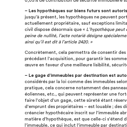
0,05% de contribution de sécurité immobilière su
– Les hypothèques sur biens futurs sont autori
jusqu’à présent, les hypothèques ne peuvent por
actuellement propriétaire, sauf exceptions limi
civil dispose désormais que «
L’hypothèque peut ê
peine de nullité, l’acte notarié désigne spécialeme
ainsi qu’il est dit à l’article 2420. »
Concrètement, cela permettra de consentir des 
précédant l’acquisition, pour garantir les sommes 
œuvre en faveur d’une meilleure lisibilité, sécurit
– Le gage d’immeubles par destination est auto
considérés par la loi comme des immeubles selon l
pratique, cela concerne notamment des panneaux 
éoliennes, etc., qui peuvent représenter une fort
faire l’objet d’un gage, cette sûreté étant rése
d’emprunt des propriétaires – est louable ; des di
créancier hypothécaire inscrit sur l’immeuble abr
matière d’hypothèque, est que celle-ci s’étend d
l’immeuble, ce qui inclut l’immeuble par destinati