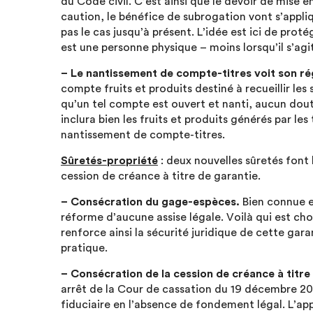
du Code civil. C’est ainsi que le devoir de mise e
caution, le bénéfice de subrogation vont s’appliq
pas le cas jusqu’à présent. L’idée est ici de proté
est une personne physique – moins lorsqu’il s’agi
– Le nantissement de compte-titres voit son ré
compte fruits et produits destiné à recueillir les
qu’un tel compte est ouvert et nanti, aucun doute
inclura bien les fruits et produits générés par les 
nantissement de compte-titres.
Sûretés-propriété
: deux nouvelles sûretés font 
cession de créance à titre de garantie.
– Consécration du gage-espèces.
Bien connue e
réforme d’aucune assise légale. Voilà qui est cho
renforce ainsi la sécurité juridique de cette gara
pratique.
– Consécration de la cession de créance à titre
arrêt de la Cour de cassation du 19 décembre 2006
fiduciaire en l’absence de fondement légal. L’a