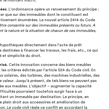
r le montant inscrit.
sées
. L’ordonnance opère un renversement du principe :
ter que sur des immeubles dont le constituant est
tativement énumérées. Le nouvel article 2414 du Code
tre consentie sur des immeubles présents ou futurs. A
nt la nature et la situation de chacun de ces immeubles,
hypothèques directement dans l’acte de prêt
destinées à financer les travaux, les frais, etc., ce qui
é et simplicité du droit.
risé.
Cette innovation concerne des biens meubles
es critères édictés par l’article 524 du Code civil. En
solaires, des turbines, des machines industrielles, des
e valeur. Jusqu’à présent, de tels biens ne peuvent pas
rvée aux meubles. L’objectif – augmenter la capacité
fficultés pourraient toutefois surgir face à un
itant un immeuble par destination. Le principe, en
e plein droit aux accessoires et amélioration de
on. Le code civil règle ce conflit en accordant la