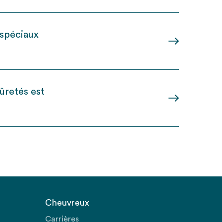
 spéciaux
ûretés est
Cheuvreux
Carrières