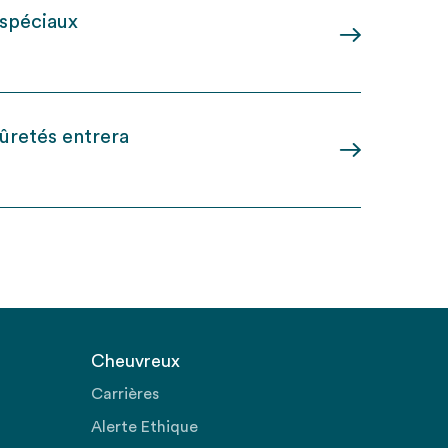
 spéciaux
ûretés entrera
Cheuvreux
Carrières
Alerte Ethique