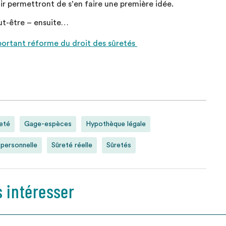
nir permettront de s’en faire une première idée.
eut-être – ensuite…
ortant réforme du droit des sûretés
reté
Gage-espèces
Hypothèque légale
 personnelle
Sûreté réelle
Sûretés
s intéresser