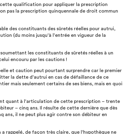
ette qualification pour appliquer la prescription
 non pas la prescription quinquennale de droit commun
le des constituants des sûretés réelles pour autrui,
ution (du moins jusqu’à l’entrée en vigueur de la
oumettant les constituants de sûretés réelles à un
celui encouru par les cautions !
éelle et caution peut pourtant surprendre car le premier
ter la dette d’autrui en cas de défaillance de ce
ntier mais seulement certains de ses biens, mais en quoi
t quant à l’articulation de cette prescription – trente
ébiteur – cinq ans. Il résulte de cette dernière que dès
nq ans, il ne peut plus agir contre son débiteur en
 a rappelé, de façon très claire, que l’hypothèque ne