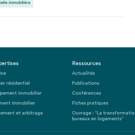
éelle immobilière
pertises
Ressources
ine
Actualités
er résidentiel
Publications
pement immobilier
Conférences
ment immobilier
Fiches pratiques
sement et arbitrage
Ouvrage : “La transformati
bureaux en logements”