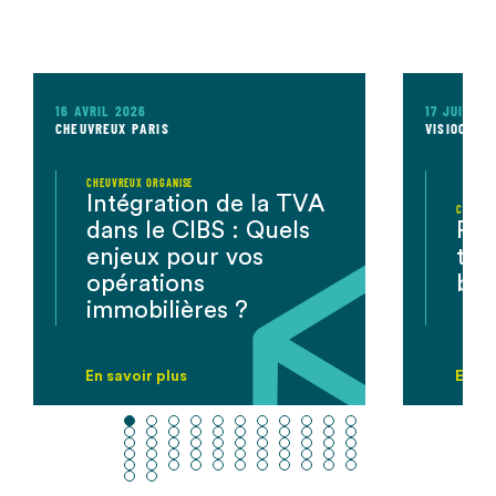
16 AVRIL 2026
17 JUILLET
CHEUVREUX PARIS
VISIOCONF
CHEUVREUX ORGANISE
Intégration de la TVA
CHEUVR
dans le CIBS : Quels
Rep
enjeux pour vos
tra
opérations
bur
immobilières ?
En savoir plus
En sa