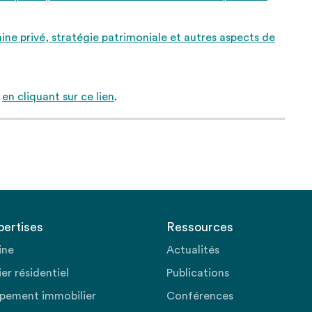
ne privé, stratégie patrimoniale et autres aspects de
e
en cliquant sur ce lien
.
pertises
Ressources
ine
Actualités
er résidentiel
Publications
pement immobilier
Conférences