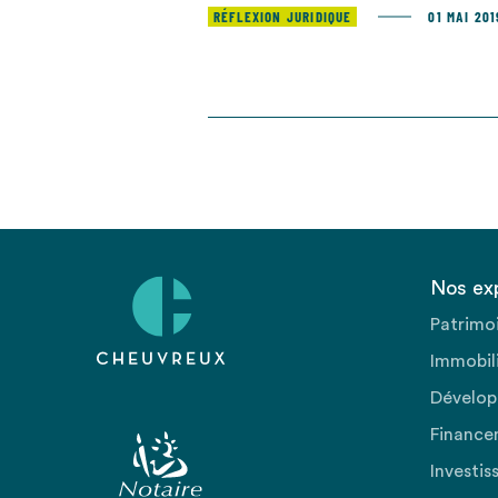
RÉFLEXION JURIDIQUE
01 MAI 201
Nos ex
Patrimo
Immobili
Dévelop
Finance
Investis