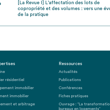
[La Revue I] L’affectation des lots de
9
copropriété et des volumes : vers une év
de la pratique
pertises
Ressources
ine
Actualités
er résidentiel
Publications
pement immobilier
Conférences
ment immobilier
Fiches pratiques
sement et arbitrage
Ouvrage : “La transformati
bureaux en logements”