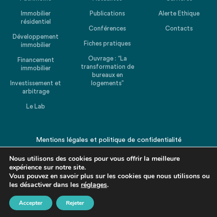
Immobilier
Publications
Alerte Ethique
résidentiel
Conférences
Contacts
Développement
Fiches pratiques
immobilier
Ouvrage : “La
Financement
transformation de
immobilier
bureaux en
Investissement et
logements”
arbitrage
Le Lab
Mentions légales
et
politique de confidentialité
© 2026 CHEUVREUX. Tous droits réservés.
Nous utilisons des cookies pour vous offrir la meilleure
expérience sur notre site.
Vous pouvez en savoir plus sur les cookies que nous utilisons ou
les désactiver dans les
réglages
.
Accepter
Rejeter
Revenir en haut de la page