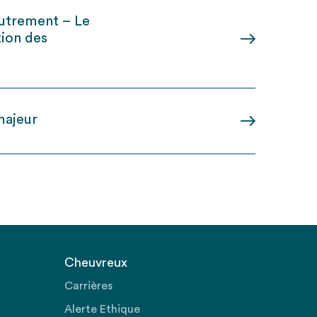
autrement – Le
tion des
 majeur
Cheuvreux
Carrières
Alerte Ethique