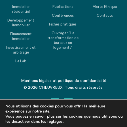
Immobilier
Publications
Alerte Ethique
résidentiel
Conférences
Contacts
Développement
Fiches pratiques
immobilier
Ouvrage : “La
Financement
transformation de
immobilier
bureaux en
Investissement et
logements”
arbitrage
Le Lab
Mentions légales
et
politique de confidentialité
© 2026 CHEUVREUX. Tous droits réservés.
Nous utilisons des cookies pour vous offrir la meilleure
expérience sur notre site.
Vous pouvez en savoir plus sur les cookies que nous utilisons ou
les désactiver dans les
Revenir en haut de la page
réglages
.