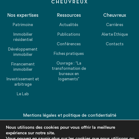
Nos expertises
Ressources
Cheuvreux
Patrimoine
Actualités
Carrières
Immobilier
Publications
Alerte Ethique
résidentiel
Conférences
Contacts
Développement
Fiches pratiques
immobilier
Ouvrage : “La
Financement
transformation de
immobilier
bureaux en
Investissement et
logements”
arbitrage
Le Lab
Mentions légales
et
politique de confidentialité
© 2026 CHEUVREUX. Tous droits réservés.
Nous utilisons des cookies pour vous offrir la meilleure
expérience sur notre site.
Vous pouvez en savoir plus sur les cookies que nous utilisons ou