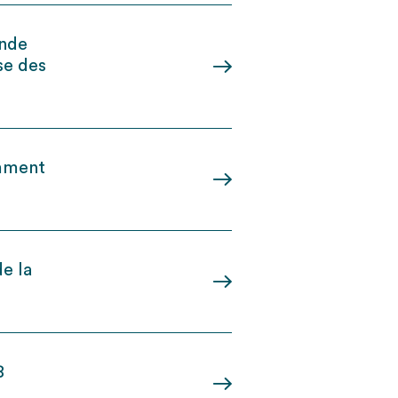
ande
se des
omment
e la
8