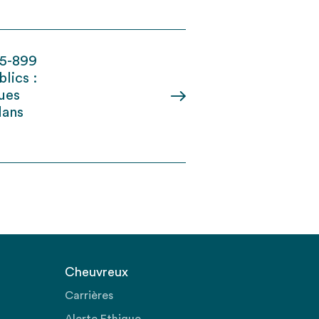
15-899
lics :
ques
dans
Cheuvreux
Carrières