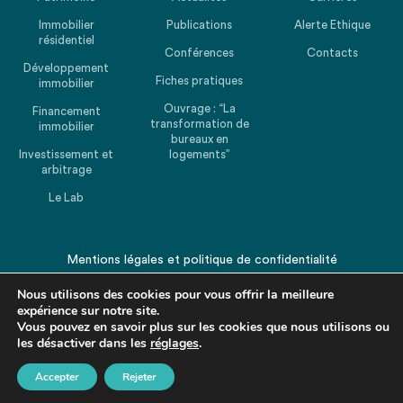
Immobilier
Publications
Alerte Ethique
résidentiel
Conférences
Contacts
Développement
Fiches pratiques
immobilier
Ouvrage : “La
Financement
transformation de
immobilier
bureaux en
Investissement et
logements”
arbitrage
Le Lab
Mentions légales
et
politique de confidentialité
© 2026 CHEUVREUX. Tous droits réservés.
Nous utilisons des cookies pour vous offrir la meilleure
expérience sur notre site.
Vous pouvez en savoir plus sur les cookies que nous utilisons ou
les désactiver dans les
réglages
.
Accepter
Rejeter
Revenir en haut de la page