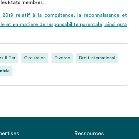
 les États membres.
in 2019 relatif à la compétence, la reconnaissance et
e et en matière de responsabilité parentale, ainsi qu’à
es II Ter
Circulation
Divorce
Droit international
ntale
pertises
Ressources