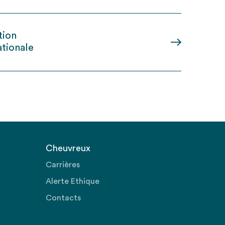
tion
ationale
Cheuvreux
Carrières
Alerte Ethique
Contacts