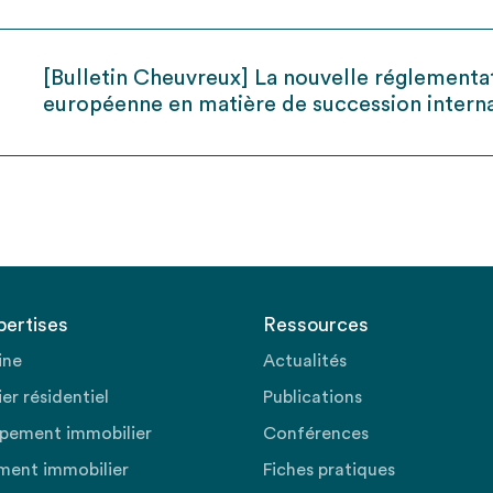
[Bulletin Cheuvreux] La nouvelle réglementa
européenne en matière de succession intern
pertises
Ressources
ine
Actualités
er résidentiel
Publications
pement immobilier
Conférences
ment immobilier
Fiches pratiques