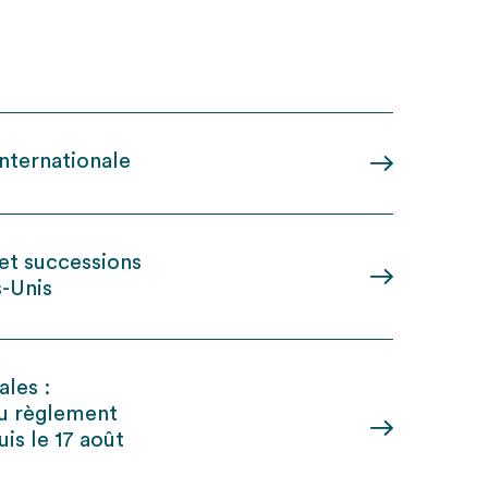
internationale
 et successions
s-Unis
ales :
du règlement
is le 17 août