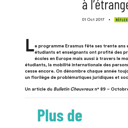
à l’étrang
RÉFLEX
01 Oct 2017
•
L
e programme Erasmus fête ses trente ans e
étudiants et enseignants ont profité des 
écoles en Europe mais aussi à travers le 
étudiants, la mobilité internationale des perso
cesse encore. On dénombre chaque année toujour
un florilège de problématiques juridiques et soci
Un article du
Bulletin Cheuvreux
n° 89 – Octobre
Plus de