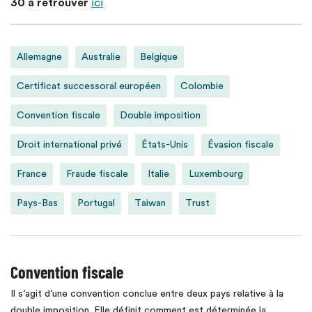
30 à retrouver
ici
Allemagne
Australie
Belgique
Certificat successoral européen
Colombie
Convention fiscale
Double imposition
Droit international privé
États-Unis
Évasion fiscale
France
Fraude fiscale
Italie
Luxembourg
Pays-Bas
Portugal
Taiwan
Trust
Convention fiscale
Il s’agit d’une convention conclue entre deux pays relative à la
double imposition. Elle définit comment est déterminée la