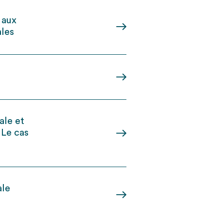
 aux
ales
ale et
 Le cas
ale