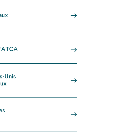
r
aux
 FATCA
ts-Unis
aux
es