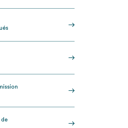
oués
mission
e de