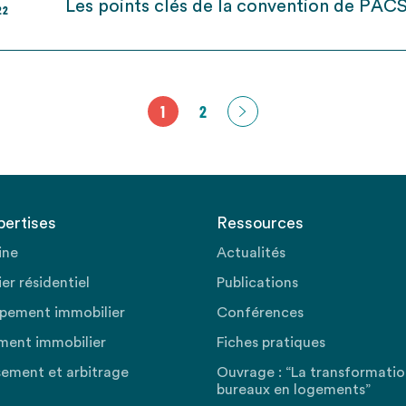
Les points clés de la convention de PAC
22
1
2
pertises
Ressources
ine
Actualités
er résidentiel
Publications
pement immobilier
Conférences
ment immobilier
Fiches pratiques
sement et arbitrage
Ouvrage : “La transformati
bureaux en logements”