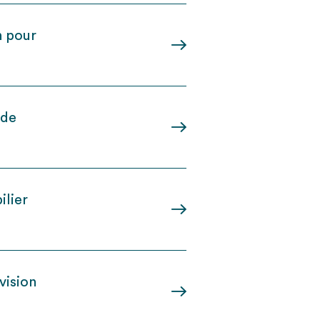
n pour
 de
ilier
ivision