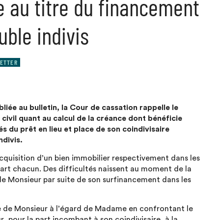
e au titre du financement
uble indivis
ETTER
iée au bulletin, la Cour de cassation rappelle le
 civil quant au calcul de la créance dont bénéficie
s du prêt en lieu et place de son coindivisaire
ndivis.
cquisition d’un bien immobilier respectivement dans les
uart chacun. Des difficultés naissent au moment de la
de Monsieur par suite de son surfinancement dans les
ce de Monsieur à l’égard de Madame en confrontant le
 pour la part incombant à son coindivisaire, à la