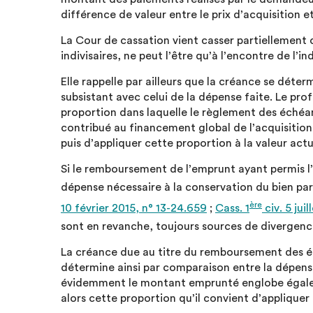
différence de valeur entre le prix d’acquisition e
La Cour de cassation vient casser partiellement 
indivisaires, ne peut l’être qu’à l’encontre de l’i
Elle rappelle par ailleurs que la créance se dét
subsistant avec celui de la dépense faite. Le prof
proportion dans laquelle le règlement des échéan
contribué au financement global de l’acquisition, 
puis d’appliquer cette proportion à la valeur actue
Si le remboursement de l’emprunt ayant permis l’a
dépense nécessaire à la conservation du bien par
ère
10 février 2015, n° 13-24.659
;
Cass. 1
civ. 5 jui
sont en revanche, toujours sources de divergence
La créance due au titre du remboursement des éc
détermine ainsi par comparaison entre la dépense 
évidemment le montant emprunté englobe égalemen
alors cette proportion qu’il convient d’appliquer 