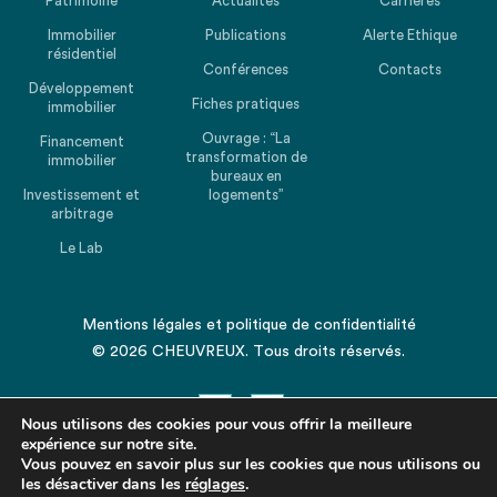
Patrimoine
Actualités
Carrières
Immobilier
Publications
Alerte Ethique
résidentiel
Conférences
Contacts
Développement
Fiches pratiques
immobilier
Ouvrage : “La
Financement
transformation de
immobilier
bureaux en
Investissement et
logements”
arbitrage
Le Lab
Mentions légales
et
politique de confidentialité
© 2026 CHEUVREUX. Tous droits réservés.
Nous utilisons des cookies pour vous offrir la meilleure
expérience sur notre site.
Vous pouvez en savoir plus sur les cookies que nous utilisons ou
les désactiver dans les
Revenir en haut de la page
réglages
.