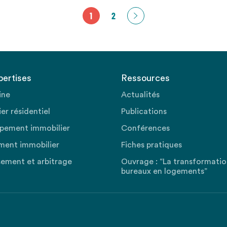
1
2
pertises
Ressources
ine
Actualités
er résidentiel
Publications
pement immobilier
Conférences
ment immobilier
Fiches pratiques
sement et arbitrage
Ouvrage : “La transformati
bureaux en logements”