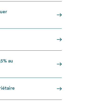
quer
2,5% au
iétaire