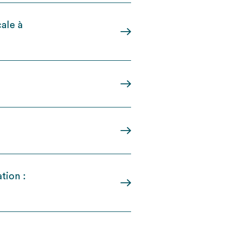
cale à
tion :