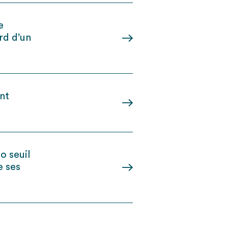
e
ard d’un
nt
o seuil
e ses