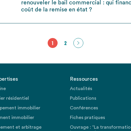
renouveler le bail commercial : qui financ
coût de la remise en état ?
1
2
pertises
Ressources
ine
Actualités
er résidentiel
Publications
pement immobilier
Conférences
ment immobilier
Fiches pratiques
sement et arbitrage
Ouvrage : “La transformati