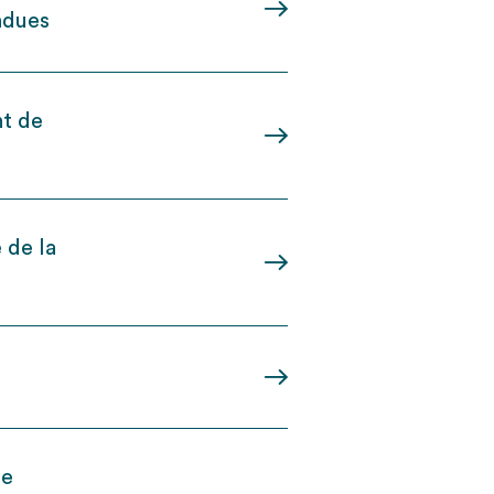
ndues
nt de
 de la
de