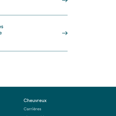
es
e
Cheuvreux
Carrières