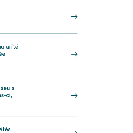
ularité
ée
 seuls
s-ci,
étés