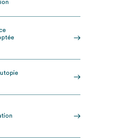
tion
nce
doptée
 utopie
ation