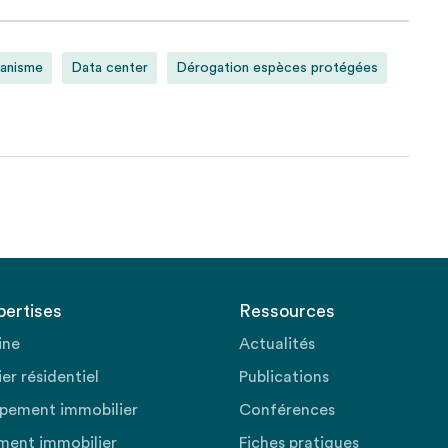
banisme
Data center
Dérogation espèces protégées
pertises
Ressources
ine
Actualités
er résidentiel
Publications
pement immobilier
Conférences
ment immobilier
Fiches pratiques