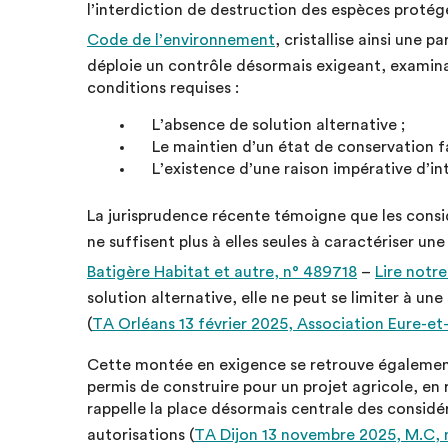
l’interdiction de destruction des espèces protégé
Code de l’environnement
, cristallise ainsi une p
déploie un contrôle désormais exigeant, examina
conditions requises :
L’absence de solution alternative ;
Le maintien d’un état de conservation f
L’existence d’une raison impérative d’int
La jurisprudence récente témoigne que les consi
ne suffisent plus à elles seules à caractériser une
Batigère Habitat et autre, n° 489718
–
Lire notre
solution alternative, elle ne peut se limiter à un
(
TA Orléans 13 février 2025, Association Eure-et
Cette montée en exigence se retrouve également 
permis de construire pour un projet agricole, en 
rappelle la place désormais centrale des consid
autorisations (
TA Dijon 13 novembre 2025, M.C,