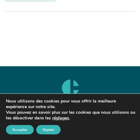
Nous utilisons des cookies pour vous offrir la meilleure
expérience sur notre site.
Vous pouvez en savoir plus sur les cookies que nous utilisons ou
Nos expertises
Ressources
Cheuvreux
les désactiver dans les
réglages
.
Patrimoine
Actualités
Carrières
Accepter
Rejeter
Partagez cet article
Immobilier
Publications
Alerte Ethique