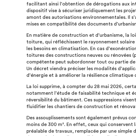
facilitant ainsi l’obtention de dérogations aux 
dispositif vise à sécuriser juridiquement les proj
amont des autorisations environnementales. Il s’
mises en compatibilité des documents d’urbanis
En matière de construction et d’urbanisme, la lo
toiture, qui réfléchissent le rayonnement solaire a
les besoins en climatisation. En cas d’exonération
toitures des constructions neuves ou rénovées (p
compétente peut subordonner tout ou partie de l’
Un décret viendra préciser les modalités d’appl
d’énergie et à améliorer la résilience climatique
La loi supprime, à compter du 28 mai 2026, certa
notamment l’étude de faisabilité technique et 
réversibilité du bâtiment. Ces suppressions vise
fluidifier les chantiers de construction et rénov
Des assouplissements sont également prévus con
moins de 300 m². En effet, ceux qui conservent l
préalable de travaux, remplacée par une simple d