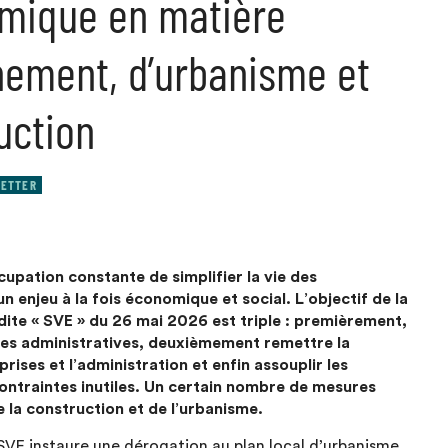
mique en matière
nement, d’urbanisme et
uction
ETTER
pation constante de simplifier la vie des
n enjeu à la fois économique et social. L’objectif de la
 dite « SVE » du 26 mai 2026 est triple : premièrement,
hes administratives, deuxièmement remettre la
rises et l’administration et enfin assouplir les
contraintes inutiles. Un certain nombre de mesures
 la construction et de l’urbanisme.
 SVE instaure une dérogation au plan local d’urbanisme