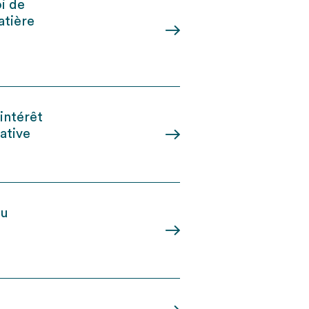
i de
atière
’intérêt
ative
du