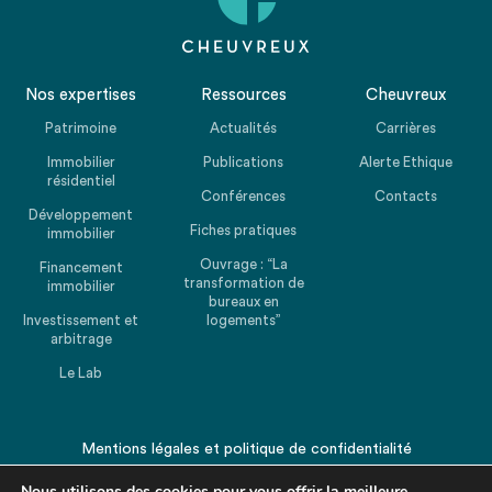
Nos expertises
Ressources
Cheuvreux
Patrimoine
Actualités
Carrières
Immobilier
Publications
Alerte Ethique
résidentiel
Conférences
Contacts
Développement
Fiches pratiques
immobilier
Ouvrage : “La
Financement
transformation de
immobilier
bureaux en
Investissement et
logements”
arbitrage
Le Lab
Mentions légales
et
politique de confidentialité
© 2026 CHEUVREUX. Tous droits réservés.
Nous utilisons des cookies pour vous offrir la meilleure