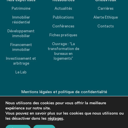
Patrimoine
Actualités
Carrières
Immobilier
Publications
Alerte Ethique
résidentiel
Conférences
Contacts
Développement
Fiches pratiques
immobilier
Ouvrage : “La
Financement
transformation de
immobilier
bureaux en
Investissement et
logements”
arbitrage
Le Lab
Mentions légales
et
politique de confidentialité
© 2026 CHEUVREUX. Tous droits réservés.
Nous utilisons des cookies pour vous offrir la meilleure
expérience sur notre site.
Vous pouvez en savoir plus sur les cookies que nous utilisons ou
les désactiver dans les
réglages
.