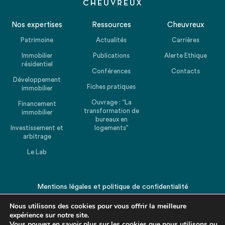
Nos expertises
Ressources
Cheuvreux
Patrimoine
Actualités
Carrières
Immobilier
Publications
Alerte Ethique
résidentiel
Conférences
Contacts
Développement
Fiches pratiques
immobilier
Ouvrage : “La
Financement
transformation de
immobilier
bureaux en
Investissement et
logements”
arbitrage
Le Lab
Mentions légales
et
politique de confidentialité
© 2026 CHEUVREUX. Tous droits réservés.
Nous utilisons des cookies pour vous offrir la meilleure
expérience sur notre site.
Vous pouvez en savoir plus sur les cookies que nous utilisons ou