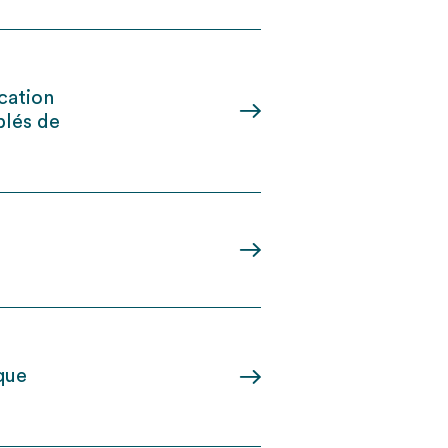
t
cation
blés de
que