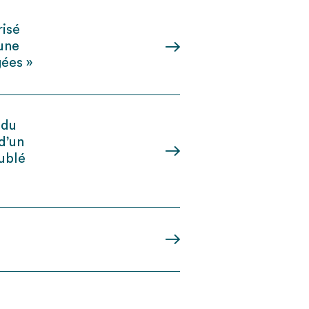
risé
 une
ées »
 du
 d’un
ublé