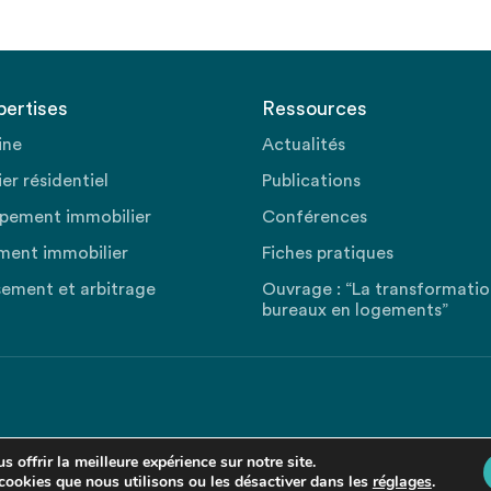
pertises
Ressources
ine
Actualités
er résidentiel
Publications
pement immobilier
Conférences
ment immobilier
Fiches pratiques
sement et arbitrage
Ouvrage : “La transformati
bureaux en logements”
 offrir la meilleure expérience sur notre site.
cookies que nous utilisons ou les désactiver dans les
réglages
.
Revenir en haut de la page