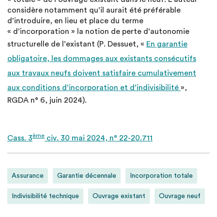
considère notamment qu’il aurait été préférable
d’introduire, en lieu et place du terme
« d’incorporation » la notion de perte d’autonomie
structurelle de l’existant (P. Dessuet, «
En garantie
obligatoire, les dommages aux existants consécutifs
aux travaux neufs doivent satisfaire cumulativement
aux conditions d’incorporation et d’indivisibilité
»,
RGDA n° 6, juin 2024).
ème
Cass. 3
civ. 30 mai 2024, n° 22-20.711
Assurance
Garantie décennale
Incorporation totale
Indivisibilité technique
Ouvrage existant
Ouvrage neuf