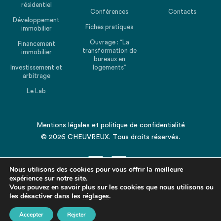
résidentiel
Conférences
Contacts
Développement
Fiches pratiques
immobilier
Ouvrage : “La
Financement
transformation de
immobilier
bureaux en
Investissement et
logements”
arbitrage
Le Lab
Mentions légales
et
politique de confidentialité
© 2026 CHEUVREUX. Tous droits réservés.
Nous utilisons des cookies pour vous offrir la meilleure
expérience sur notre site.
Vous pouvez en savoir plus sur les cookies que nous utilisons ou
les désactiver dans les
Revenir en haut de la page
réglages
.
Accepter
Rejeter
Partagez cet article