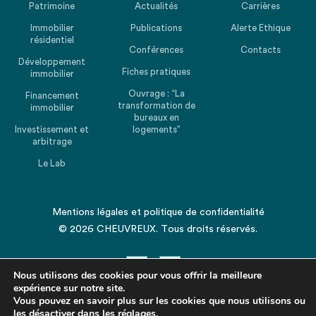
Patrimoine
Actualités
Carrières
Immobilier
Publications
Alerte Ethique
résidentiel
Conférences
Contacts
Développement
Fiches pratiques
immobilier
Ouvrage : “La
Financement
transformation de
immobilier
bureaux en
Investissement et
logements”
arbitrage
Le Lab
Mentions légales
et
politique de confidentialité
© 2026 CHEUVREUX. Tous droits réservés.
Nous utilisons des cookies pour vous offrir la meilleure
expérience sur notre site.
Vous pouvez en savoir plus sur les cookies que nous utilisons ou
les désactiver dans les
Revenir en haut de la page
réglages
.