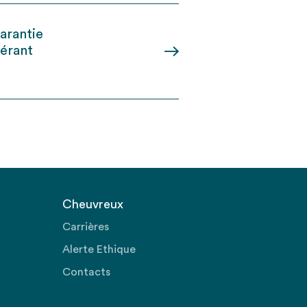
arantie
dérant
Cheuvreux
Carrières
Alerte Ethique
Contacts