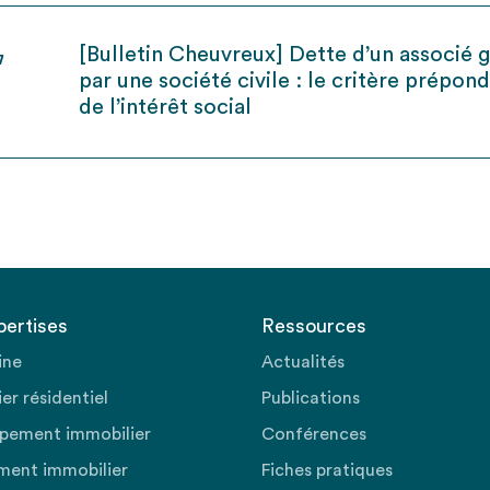
[Bulletin Cheuvreux] Dette d’un associé g
7
par une société civile : le critère prépon
de l’intérêt social
pertises
Ressources
ine
Actualités
er résidentiel
Publications
pement immobilier
Conférences
ment immobilier
Fiches pratiques