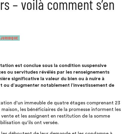
rs – voilà comment s’en
 JURIDIQUE
ation est conclue sous la condition suspensive
ices ou servitudes révélés par les renseignements
re significative la valeur du bien ou à nuire à
inait ou d’augmenter notablement l’investissement de
antation d’un immeuble de quatre étages comprenant 23
a maison, les bénéficiaires de la promesse informent les
 vente et les assignent en restitution de la somme
lisation qu’ils ont versée.
* les déboutent de leur demande et les condamne à