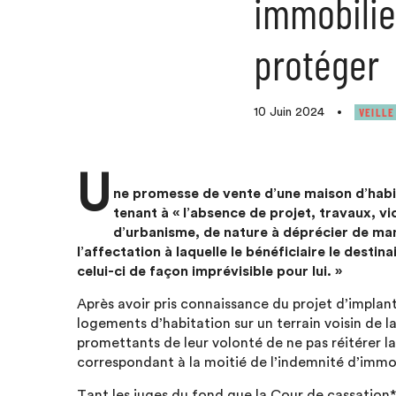
immobilie
protéger
VEILLE
10 Juin 2024
•
U
ne promesse de vente d’une maison d’habit
tenant à « l’absence de projet, travaux, v
d’urbanisme, de nature à déprécier de maniè
l’affectation à laquelle le bénéficiaire le dest
celui-ci de façon imprévisible pour lui. »
Après avoir pris connaissance du projet d’impl
logements d’habitation sur un terrain voisin de l
promettants de leur volonté de ne pas réitérer la
correspondant à la moitié de l’indemnité d’immobi
Tant les juges du fond que la Cour de cassation