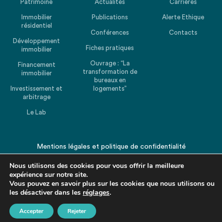
Patrimoine
Actualités
Carrières
Immobilier
Publications
Alerte Ethique
résidentiel
Conférences
Contacts
Développement
Fiches pratiques
immobilier
Ouvrage : “La
Financement
transformation de
immobilier
bureaux en
Investissement et
logements”
arbitrage
Le Lab
Mentions légales
et
politique de confidentialité
© 2026 CHEUVREUX. Tous droits réservés.
Nous utilisons des cookies pour vous offrir la meilleure
expérience sur notre site.
Vous pouvez en savoir plus sur les cookies que nous utilisons ou
les désactiver dans les
réglages
.
Accepter
Rejeter
Revenir en haut de la page