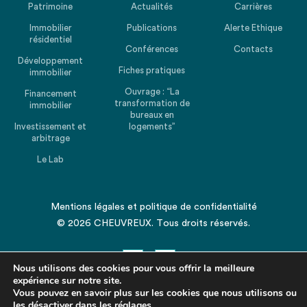
Patrimoine
Actualités
Carrières
Immobilier
Publications
Alerte Ethique
résidentiel
Conférences
Contacts
Développement
Fiches pratiques
immobilier
Ouvrage : “La
Financement
transformation de
immobilier
bureaux en
Investissement et
logements”
arbitrage
Le Lab
Mentions légales
et
politique de confidentialité
© 2026 CHEUVREUX. Tous droits réservés.
Nous utilisons des cookies pour vous offrir la meilleure
expérience sur notre site.
Vous pouvez en savoir plus sur les cookies que nous utilisons ou
les désactiver dans les
Revenir en haut de la page
réglages
.