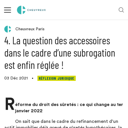
Retour aux actualités
Cheuvreux Paris
4. La question des accessoires
dans le cadre d’une subrogation
est enfin réglée !
RÉFLEXION JURIDIQUE
03 Déc 2021
•
R
éforme du droit des sûretés : ce qui change au 1er
janvier 2022
On sait que dans le cadre du refinancement d’un
actif immobilier déjà grevé de sûretés hypothécaires, la